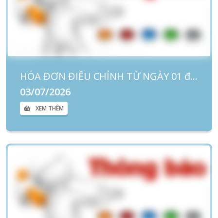
HÓA ĐƠN ĐIỀU CHỈNH TỪ NGÀY 01 đến ngày 30/6/2026
03/07/2026
XEM THÊM