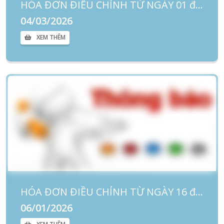
HÓA ĐƠN ĐIỀU CHỈNH TỪ NGÀY 01 đến ngày 28/02/2026
04/03/2026
XEM THÊM
HÓA ĐƠN ĐIỀU CHỈNH TỪ NGÀY 16 đến ngày 31/12/2025
06/01/2026