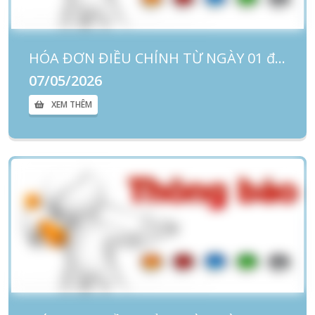
HÓA ĐƠN ĐIỀU CHỈNH TỪ NGÀY 01 đến ngày 30/4/2026
07/05/2026
XEM THÊM