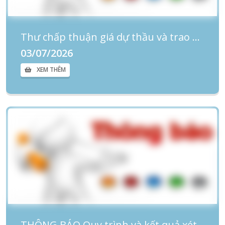
Thư chấp thuận giá dự thầu và trao hợp đồng Gói thầu “Dịch vụ bảo trì 02 năm (bảo trì thông thường) cho hệ thống máy chụp cộng hưởng từ Magnetom Avanto 1,5 Tesla bao gồm Chiller tại Bệnh viện Phụ sản - Nhi Đà Nẵng (Cơ sở 2)
03/07/2026
XEM THÊM
THÔNG BÁO Quy trình và kết quả xét tặng danh hiệu “Thầy thuốc Ưu tú” lần thứ 15 – năm 2027 tại cơ sở