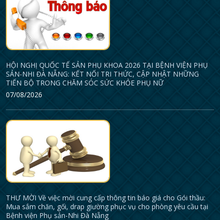
HỘI NGHỊ QUỐC TẾ SẢN PHỤ KHOA 2026 TẠI BỆNH VIỆN PHỤ
SẢN-NHI ĐÀ NẴNG: KẾT NỐI TRI THỨC, CẬP NHẬT NHỮNG
TIẾN BỘ TRONG CHĂM SÓC SỨC KHỎE PHỤ NỮ
07/08/2026
THƯ MỜI Về việc mời cung cấp thông tin báo giá cho Gói thầu:
Mua sắm chăn, gối, drap giường phục vụ cho phòng yêu cầu tại
Bệnh viện Phụ sản-Nhi Đà Nẵng