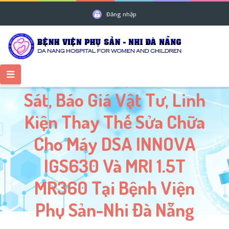
Đăng nhập
Thư Mời Về Việc Mời Khảo
Sát, Báo Giá Vật Tư, Linh
Kiện Thay Thế Sửa Chữa
Cho Máy DSA INNOVA
IGS630 Và MRI 1.5T
MR360 Tại Bệnh Viện
Phụ Sản-Nhi Đà Nẵng