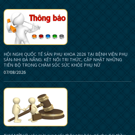
HỘI NGHỊ QUỐC TẾ SẢN PHỤ KHOA 2026 TẠI BỆNH VIỆN PHỤ
SẢN-NHI ĐÀ NẴNG: KẾT NỐI TRI THỨC, CẬP NHẬT NHỮNG
TIẾN BỘ TRONG CHĂM SÓC SỨC KHỎE PHỤ NỮ
07/08/2026