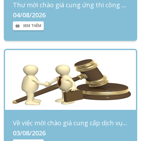
Thư mời chào giá cung ứng thi công sửa chữa tại các khoa phòng
04/08/2026
XEM THÊM
Về việc mời chào giá cung cấp dịch vụ thẩm định giá Gói thầu: Sử dụng một phần diện tích mặt bằng tại Bệnh viện Phụ sản-Nhi Đà Nẵng vào mục đích cho thuê
03/08/2026