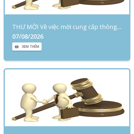
THƯ MỜI Về việc mời cung cấp thông tin báo giá cho Gói thầu: Mua sắm chăn, gối, drap giường phục vụ cho phòng yêu cầu tại Bệnh viện Phụ sản-Nhi Đà Nẵng
07/08/2026
XEM THÊM