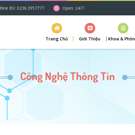
tline BV: 0236.3957777
Open: 24/7
Trang Chủ
Giới Thiệu
Khoa & Phò
Công Nghệ Thông Tin