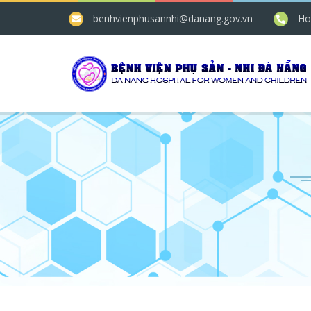
benhvienphusannhi@danang.gov.vn
Ho