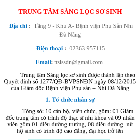
TRUNG TÂM SÀNG LỌC SƠ SINH
Địa chỉ
:
Tầng 9 - Khu A- Bệnh viện Phụ Sản Nhi
Đà Nẵng
Điện thoại
:
02363 957115
Email
:
ttslssdn@gmail.com
Trung tâm Sàng lọc sơ sinh được thành lập theo
Quyết định số 1277/QĐ-BVPSNĐN ngày 08/12/2015
của Giám đốc Bệnh viện Phụ sản – Nhi Đà Nẵng
1. Tổ chức nhân sự
Tổng số: 1
0
cán bộ, viên chức, gồm: 01 Giám
đốc trung tâm có
trình độ thạc sĩ nhi khoa
và 09 nhân
viên
gồm 01 điều dưỡng trưởng, 08 điều dưỡng- nữ
hộ sinh có trình độ cao đẳng
,
đại học trở lên