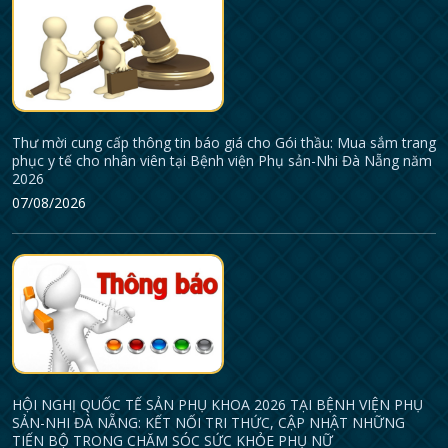
Thư mời cung cấp thông tin báo giá cho Gói thầu: Mua sắm trang
phục y tế cho nhân viên tại Bệnh viện Phụ sản-Nhi Đà Nẵng năm
2026
07/08/2026
HỘI NGHỊ QUỐC TẾ SẢN PHỤ KHOA 2026 TẠI BỆNH VIỆN PHỤ
SẢN-NHI ĐÀ NẴNG: KẾT NỐI TRI THỨC, CẬP NHẬT NHỮNG
TIẾN BỘ TRONG CHĂM SÓC SỨC KHỎE PHỤ NỮ