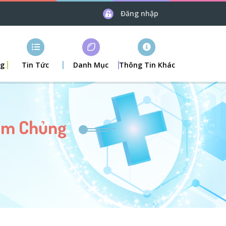
Đăng nhập
ng
Tin Tức
Danh Mục
Thông Tin Khác
iêm Chủng