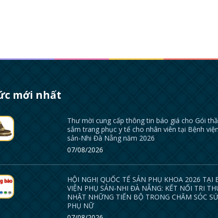
tức mới nhất
Thư mời cung cấp thông tin báo giá cho Gói th
sắm trang phục y tế cho nhân viên tại Bệnh việ
sản-Nhi Đà Nẵng năm 2026
07/08/2026
HỘI NGHỊ QUỐC TẾ SẢN PHỤ KHOA 2026 TẠI
VIỆN PHỤ SẢN-NHI ĐÀ NẴNG: KẾT NỐI TRI TH
NHẬT NHỮNG TIẾN BỘ TRONG CHĂM SÓC S
PHỤ NỮ
07/08/2026