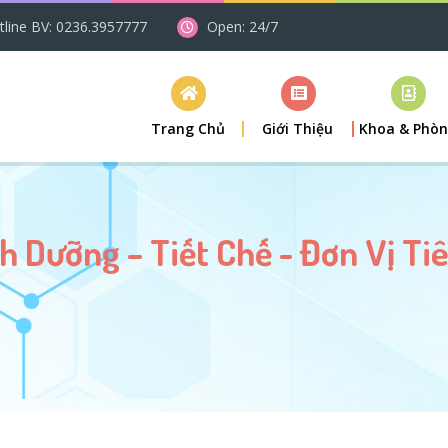
tline BV: 0236.3957777
Open: 24/7
Trang Chủ
Giới Thiệu
Khoa & Phò
h Dưỡng – Tiết Chế - Đơn Vị T