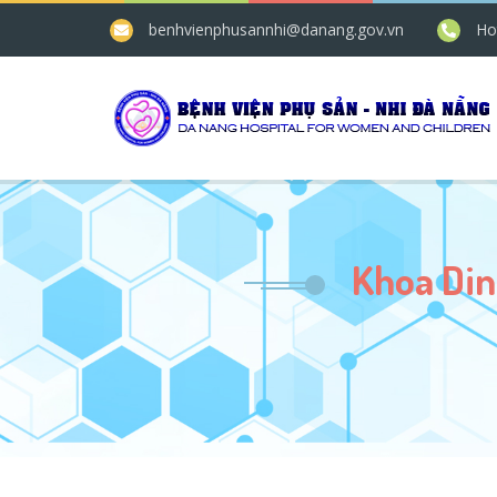
benhvienphusannhi@danang.gov.vn
Ho
Khoa Din