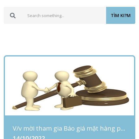
TÌM KI?M
V/v mời tham gia Báo giá mặt hàng phục vụ cho công tác khám và điều trị tại Bệnh viện Phụ sản- Nhi Đà Nẵng năm 2022
14/10/2022