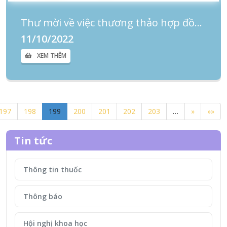
Thư mời về việc thương thảo hợp đồng Gói thầu Cung cấp mực in, linh kiện và đổ mực máy in 5 tháng cuối năm 2022
11/10/2022
XEM THÊM
197
198
199
200
201
202
203
…
»
»»
Tin tức
Thông tin thuốc
Thông báo
Hội nghị khoa học