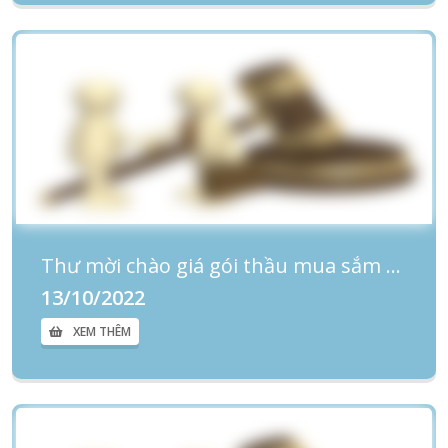
Thư mời chào giá gói thầu mua sắm Sữa bồi dưỡng độc hại hiện vật...
13/10/2022
XEM THÊM