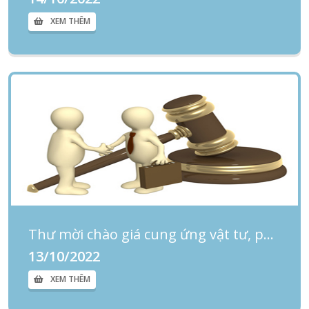
XEM THÊM
Thư mời chào giá cung ứng vật tư, phụ kiện sửa chữa máy bơm chữa cháy tại Cơ sở 02
13/10/2022
XEM THÊM