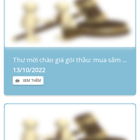
Thư mời chào giá gói thầu: mua sắm các loại giấy in nhiệt K80, in nhãn, giấy TZE, giấy in Barcode cho khoa phòng BVPSNĐN
13/10/2022
XEM THÊM