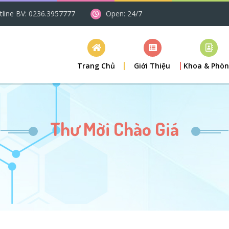
tline BV: 0236.3957777
Open: 24/7
Trang Chủ
Giới Thiệu
Khoa & Phò
Thư Mời Chào Giá