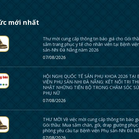
tức mới nhất
Thư mời cung cấp thông tin báo giá cho Gói th
sắm trang phục y tế cho nhân viên tại Bệnh việ
sản-Nhi Đà Nẵng năm 2026
07/08/2026
HỘI NGHỊ QUỐC TẾ SẢN PHỤ KHOA 2026 TẠI
VIỆN PHỤ SẢN-NHI ĐÀ NẴNG: KẾT NỐI TRI TH
NHẬT NHỮNG TIẾN BỘ TRONG CHĂM SÓC S
PHỤ NỮ
07/08/2026
THƯ MỜI Về việc mời cung cấp thông tin báo g
Gói thầu: Mua sắm chăn, gối, drap giường phục
phòng yêu cầu tại Bệnh viện Phụ sản-Nhi Đà N
07/08/2026