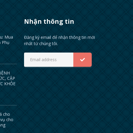
Nhận thông tin
ầu: Mua
Đăng ký email để nhận thông tin mới
n Phụ
nhất từ chúng tôi.
 BỆNH
ỨC, CẬP
ỨC KHỎE
iá cho
 vụ cho
ẵng