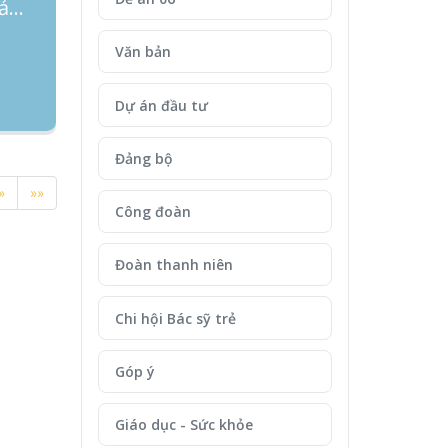
Thư mời chào giá Bảo hiểm cháy nổ
Văn bản
Dự án đầu tư
Đảng bộ
»
»»
Công đoàn
Đoàn thanh niên
Chi hội Bác sỹ trẻ
Góp ý
Giáo dục - Sức khỏe