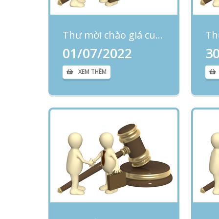
Thư mời chào giá cung cấp dịch vụ sửa chữa máy bơm hút dịch nội soi
01/07/2022
3
XEM THÊM