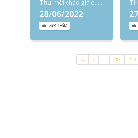
Thư mời chào giá cung cấp dịch vụ bảo trì 11 thang máy vận chuyển bệnh nhân và 02 thang tải rác của Bệnh viện Phụ sản-Nhi Đà Nẵng năm 2022-2023
28/06/2022
2
XEM THÊM
««
«
…
209
210