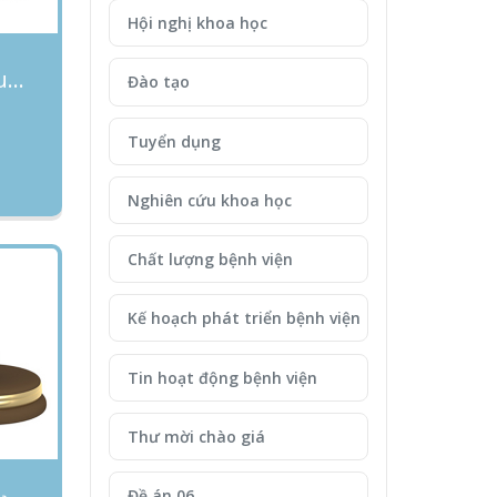
Hội nghị khoa học
Thư mời chào giá cung cấp dịch vụ bảo trì, bảo dưỡng và thay thế vật tư, phụ kiện cho hệ thống khí y tế trung tâm tại Bệnh viện Phụ sản-Nhi (cơ sở 02)
Đào tạo
Tuyển dụng
Nghiên cứu khoa học
Chất lượng bệnh viện
Kế hoạch phát triển bệnh viện
Tin hoạt động bệnh viện
Thư mời chào giá
Đề án 06