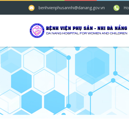
benhvienphusannhi@danang.gov.vn
Ho