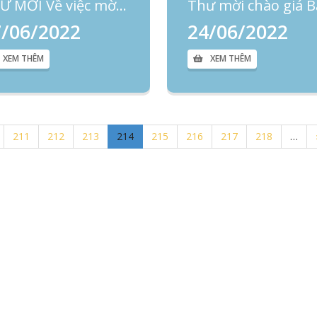
THƯ MỜI Về việc mời cung cấp thông tin báo giá của các mặt hàng phục vụ cho công tác khám và điều trị tại Bệnh viện
7/06/2022
24/06/2022
XEM THÊM
XEM THÊM
211
212
213
214
215
216
217
218
…