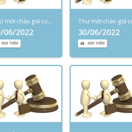
Thư mời chào giá cung cấp dịch vụ sửa chữa, thay thế linh kiện cho máy siêu âm
0/06/2022
30/06/2022
XEM THÊM
XEM THÊM